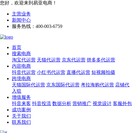
您好，欢迎来到易亚电商！
主营业务
新闻中心
服务热线：400-003-6759
首页
搜索电商
淘宝代运营
天猫代运营
京东代运营
拼多多代运营
内容电商
抖音代运营
小红书代运营
直播代运营
短视频拍摄
跨境电商
天猫国际代运营
京东国际代运营
考拉海购代运营
店铺代
入驻
增值服务
抖音来客
抖音投流
数据分析
营销推广
视觉设计
客服外包
成功案例
关于我们
联系我们