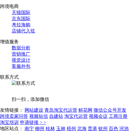
跨境电商
天猫国际
京东国际
考拉海购
店铺代入驻
增值服务
数据分析
营销推广
视觉设计
客服外包
联系方式
扫一扫，添加微信
友情链接：
网站建设
青岛淘宝代运营
鲜花网
微信公众号开发
跨境卖家问答
视频短信
自建站
淘宝代运营
视频会议
工商注册
淘宝培训
申请链接 > >
地区站点：
南宁
柳州
桂林
玉林
梧州
北海
贵港
钦州
百色
河池