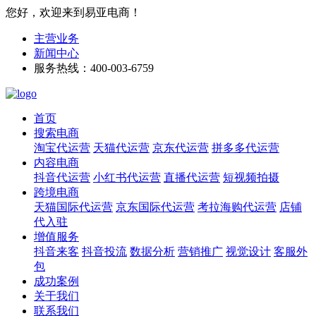
您好，欢迎来到易亚电商！
主营业务
新闻中心
服务热线：400-003-6759
首页
搜索电商
淘宝代运营
天猫代运营
京东代运营
拼多多代运营
内容电商
抖音代运营
小红书代运营
直播代运营
短视频拍摄
跨境电商
天猫国际代运营
京东国际代运营
考拉海购代运营
店铺
代入驻
增值服务
抖音来客
抖音投流
数据分析
营销推广
视觉设计
客服外
包
成功案例
关于我们
联系我们